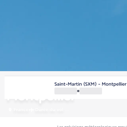
France
Saint-Martin (SXM) - Montpellie
Montpellier
France
Durée du vol