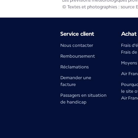
Les prévisions météorologiques prov
© Textes et photographies : source 
Service client
Achat 
Nous contacter
Frais d'
Frais de
Remboursement
Moyens 
Réclamations
Air Fra
Demander une
facture
Pourquoi
le site o
Passagers en situation
Air Fran
de handicap