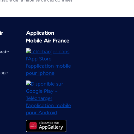
able de la fiabilité de ces données.
ir
Application
Mobile Air France
orate
yage