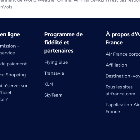
iennent de World Weather Online. Air France-KLM n'est pas respons
EnVols
en ligne
Programme de
À propos d'A
fidélité et
France
émission -
partenaires
 service
Air France corp
Flying Blue
de paiement
Affiliation
Transavia
nce Shopping
Destination-vo
KLM
 réserver sur
Tous les sites
fficiel
airfrance.com
SkyTeam
ce ?
L'application Air
France