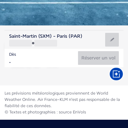
France
Saint-Martin (SXM) - Paris (PAR)
Paris
Dès
21°C
France
Réserver un vol
Durée du vol
Août
Les prévisions météorologiques proviennent de World
Weather Online. Air France-KLM n'est pas responsable de la
fiabilité de ces données.
© Textes et photographies : source EnVols