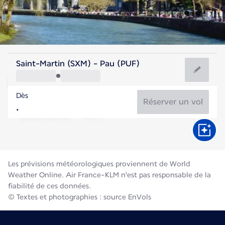
France
Saint-Martin (SXM) - Pau (PUF)
Pau
Dès
21°C
France
Réserver un vol
Durée du vol
Août
Les prévisions météorologiques proviennent de World
Weather Online. Air France-KLM n'est pas responsable de la
fiabilité de ces données.
© Textes et photographies : source EnVols