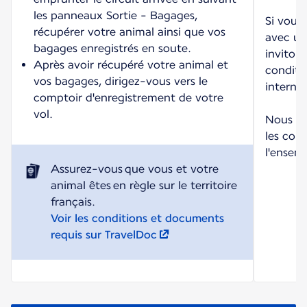
les panneaux Sortie - Bagages,
Si vous
récupérer votre animal ainsi que vos
avec un
bagages enregistrés en soute.
invitons
Après avoir récupéré votre animal et
conditio
vos bagages, dirigez-vous vers le
internet
comptoir d'enregistrement de votre
vol.
Nous vo
les cond
l'ensem
Assurez-vous que vous et votre
animal êtes en règle sur le territoire
Voir les conditions et documents
requis sur TravelDoc