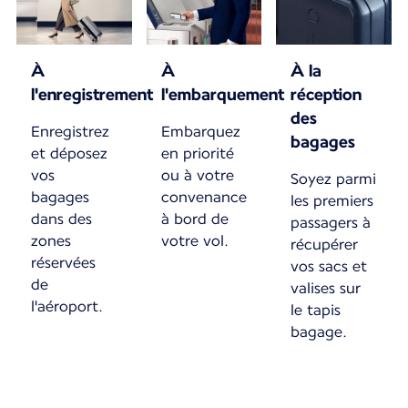
À
À
À la
l'enregistrement
l'embarquement
réception
des
Enregistrez
Embarquez
bagages
et déposez
en priorité
vos
ou à votre
Soyez parmi
bagages
convenance
les premiers
dans des
à bord de
passagers à
zones
votre vol.
récupérer
réservées
vos sacs et
de
valises sur
l'aéroport.
le tapis
bagage.
Nouveau contenu disponible 1 sur 1