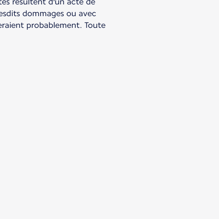
es résultent d'un acte de
r lesdits dommages ou avec
eraient probablement. Toute