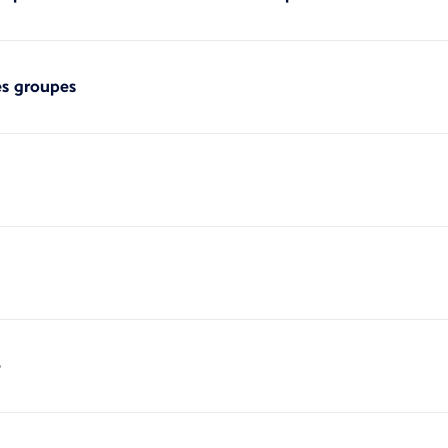
es groupes
é