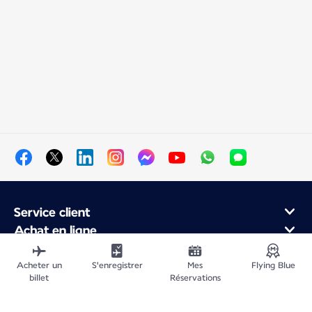
Service client
Achat en ligne
Programme de fidélité et partenaires
À propos d'Air France
Acheter un
S'enregistrer
Mes
Flying Blue
billet
Réservations
Application Mobile Air France