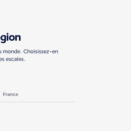
égion
u monde. Choisissez-en
es escales.
France