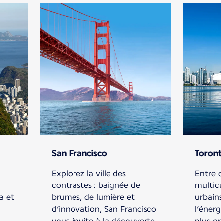
San Francisco
Toron
Explorez la ville des
Entre 
contrastes : baignée de
multic
a et
brumes, de lumière et
urbain
d’innovation, San Francisco
l’énerg
vous invite à la découverte.
plus gr