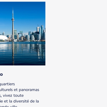
to
quartiers
ulturels et panoramas
s, vivez toute
ie et la diversité de la
ande ville