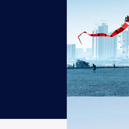
Explorez le monde avec Air France et ses par
d’exception. Notre réseau relie les envies d’a
Découvrir notre guide de voyage