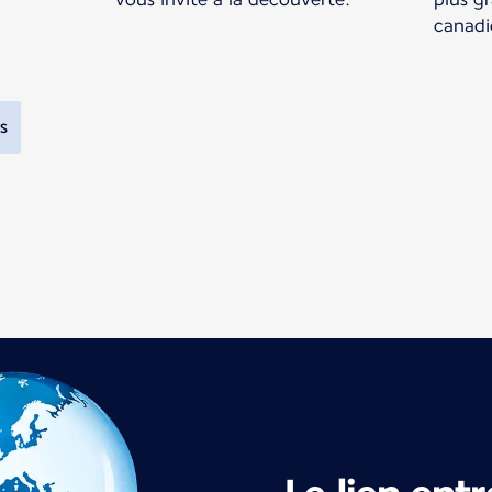
canadi
s
 1 sur 1