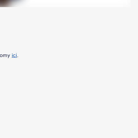
onomy
ici
.