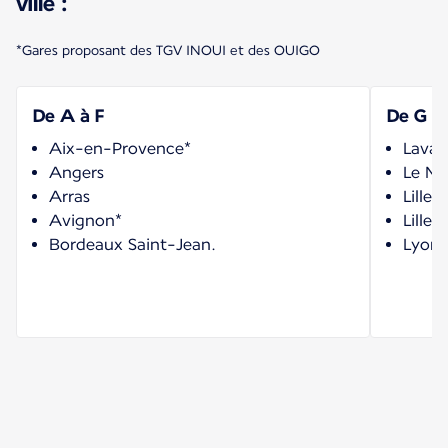
ville :
*Gares proposant des TGV INOUI et des OUIGO
De A à F
De G à 
Aix-en-Provence*
Laval
Angers
Le Ma
Arras
Lille
Avignon*
Lille-
Bordeaux Saint-Jean.
Lyon 