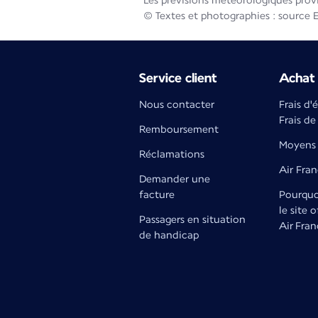
Les prévisions météorologiques prov
© Textes et photographies : source 
Service client
Achat 
Nous contacter
Frais d'
Frais de
Remboursement
Moyens 
Réclamations
Air Fra
Demander une
facture
Pourquoi
le site o
Passagers en situation
Air Fran
de handicap