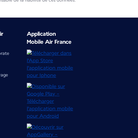
able de la fiabilité de ces données.
ir
Application
Mobile Air France
orate
yage