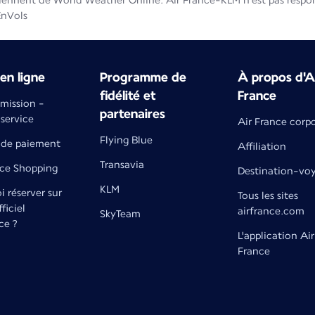
iennent de World Weather Online. Air France-KLM n'est pas respons
EnVols
en ligne
Programme de
À propos d'A
fidélité et
France
émission -
partenaires
 service
Air France corp
Flying Blue
de paiement
Affiliation
Transavia
nce Shopping
Destination-vo
KLM
 réserver sur
Tous les sites
fficiel
airfrance.com
SkyTeam
ce ?
L'application Air
France