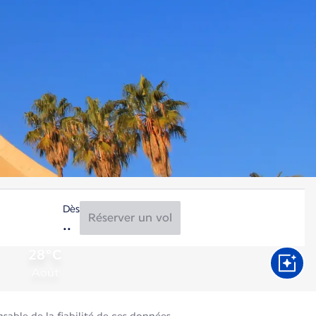
Dès
Réserver un vol
28°C
Août