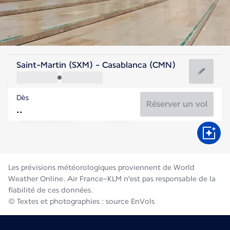
Maroc
Saint-Martin (SXM) - Casablanca (CMN)
Casablanca
Dès
25°C
Maroc
Réserver un vol
Durée du vol
Août
Les prévisions météorologiques proviennent de World
Weather Online. Air France-KLM n'est pas responsable de la
fiabilité de ces données.
© Textes et photographies : source EnVols