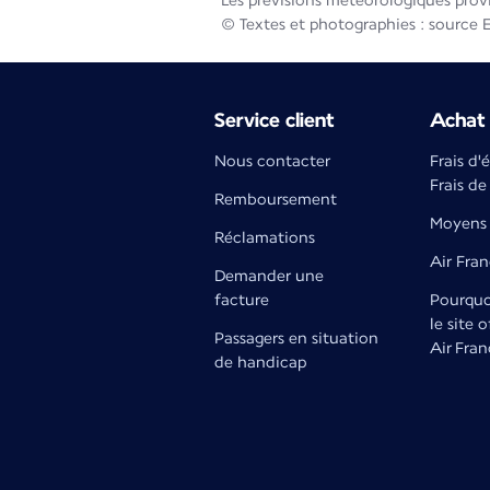
Les prévisions météorologiques prov
© Textes et photographies : source 
Service client
Achat 
Nous contacter
Frais d'
Frais de
Remboursement
Moyens 
Réclamations
Air Fra
Demander une
facture
Pourquoi
le site o
Passagers en situation
Air Fran
de handicap