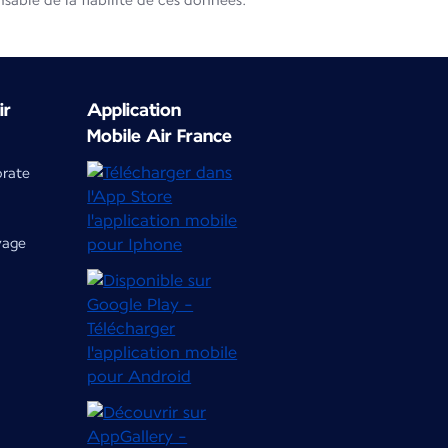
able de la fiabilité de ces données.
ir
Application
Mobile Air France
orate
yage