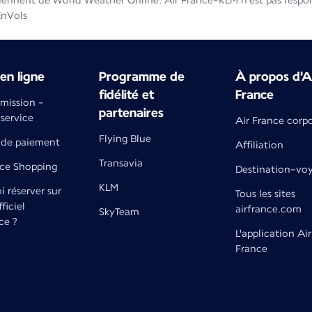
iennent de World Weather Online. Air France-KLM n'est pas respons
EnVols
en ligne
Programme de
À propos d'A
fidélité et
France
émission -
partenaires
 service
Air France corp
Flying Blue
de paiement
Affiliation
Transavia
nce Shopping
Destination-vo
KLM
 réserver sur
Tous les sites
fficiel
airfrance.com
SkyTeam
ce ?
L'application Air
France