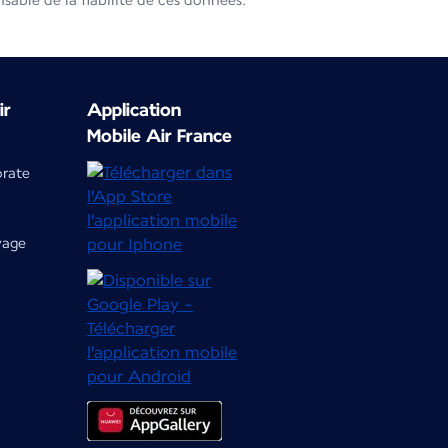
able de la fiabilité de ces données.
ir
Application
Mobile Air France
orate
yage