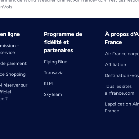
iennent de World Weather Online. Air France-KLM n'est pas respons
EnVols
en ligne
Programme de
À propos d'A
fidélité et
France
émission -
partenaires
 service
Air France corp
Flying Blue
de paiement
Affiliation
Transavia
nce Shopping
Destination-vo
KLM
 réserver sur
Tous les sites
fficiel
airfrance.com
SkyTeam
ce ?
L'application Air
France