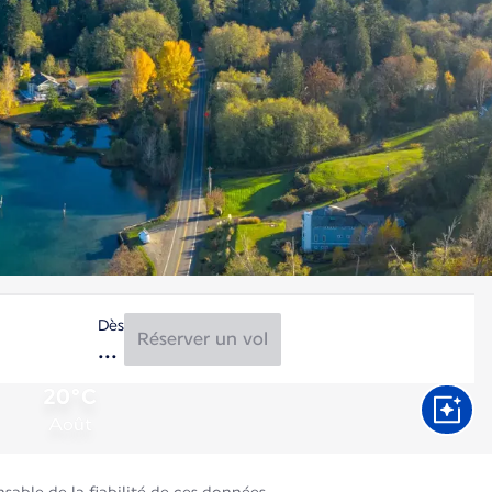
Dès
Réserver un vol
20°C
Août