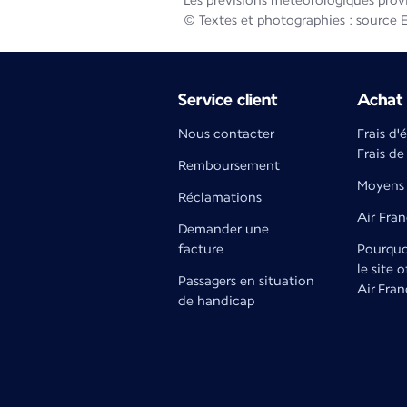
Les prévisions météorologiques prov
© Textes et photographies : source 
Service client
Achat 
Nous contacter
Frais d'
Frais de
Remboursement
Moyens 
Réclamations
Air Fra
Demander une
facture
Pourquoi
le site o
Passagers en situation
Air Fran
de handicap