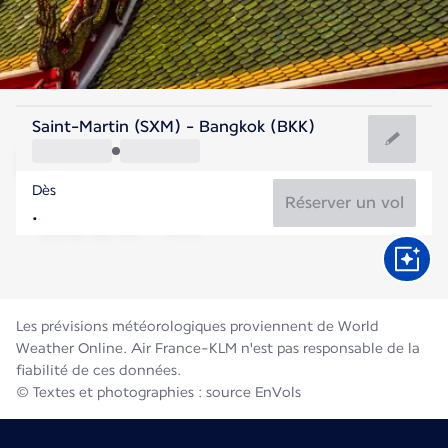
Thailande
Saint-Martin (SXM) - Bangkok (BKK)
Bangkok
Dès
29°C
Thailande
Réserver un vol
Durée du vol
Août
Les prévisions météorologiques proviennent de World
Weather Online. Air France-KLM n'est pas responsable de la
fiabilité de ces données.
© Textes et photographies : source EnVols