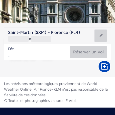
Italie
Saint-Martin (SXM) - Florence (FLR)
Florence
Dès
24°C
Italie
Réserver un vol
Durée du vol
Août
Les prévisions météorologiques proviennent de World
Weather Online. Air France-KLM n'est pas responsable de la
fiabilité de ces données.
© Textes et photographies : source EnVols