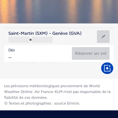
Suisse
Saint-Martin (SXM) - Genève (GVA)
Genève
Dès
19°C
Suisse
Réserver un vol
Durée du vol
Août
Les prévisions météorologiques proviennent de World
Weather Online. Air France-KLM n'est pas responsable de la
fiabilité de ces données.
© Textes et photographies : source EnVols