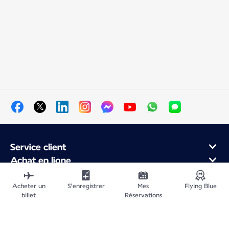
Service client
Achat en ligne
Programme de fidélité et partenaires
À propos d'Air France
Acheter un
S'enregistrer
Mes
Flying Blue
billet
Réservations
Application Mobile Air France