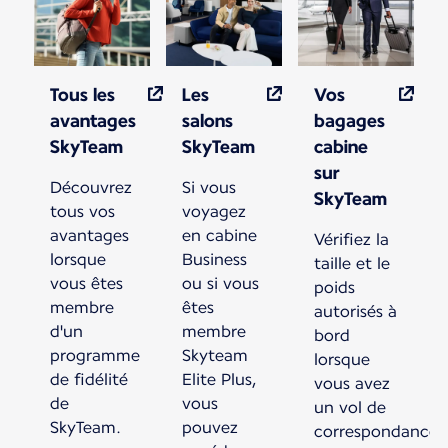
Tous les
Les
Vos
avantages
salons
bagages
SkyTeam
SkyTeam
cabine
sur
Découvrez
Si vous
SkyTeam
tous vos
voyagez
avantages
en cabine
Vérifiez la
lorsque
Business
taille et le
vous êtes
ou si vous
poids
membre
êtes
autorisés à
d'un
membre
bord
programme
Skyteam
lorsque
de fidélité
Elite Plus,
vous avez
de
vous
un vol de
SkyTeam.
pouvez
correspondance