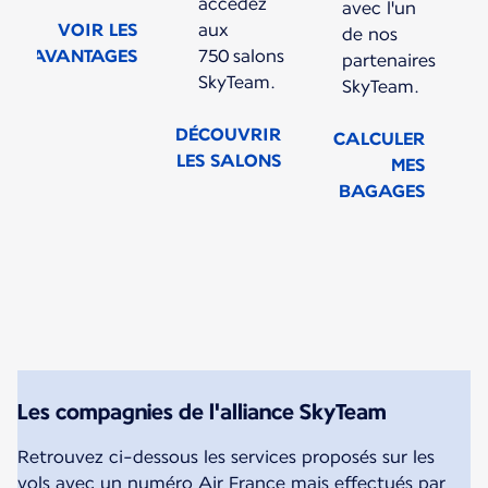
accédez
avec l'un
VOIR LES
aux
de nos
AVANTAGES
750 salons
partenaires
SkyTeam.
SkyTeam.
DÉCOUVRIR
CALCULER
LES SALONS
MES
BAGAGES
Nouveau contenu disponible 1 sur 1
Les compagnies de l'alliance SkyTeam
Retrouvez ci-dessous les services proposés sur les
vols avec un numéro Air France mais effectués par