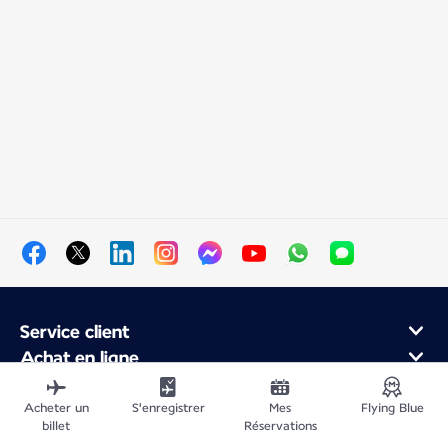
Service client
Achat en ligne
Programme de fidélité et partenaires
À propos d'Air France
Acheter un
S'enregistrer
Mes
Flying Blue
billet
Réservations
Application Mobile Air France