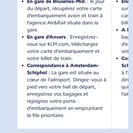
En gare de Bruxelles-Mid
i : le jour
Enreg
du départ, récupérez votre carte
sur 
d'embarquement avion et train à
cart
l'agence Air&Rail située dans la
bille
gare.
A l'
En gare d'Anvers
: Enregistrez-
baga
vous sur KLM.com, téléchargez
d'en
votre carte d’embarquement et
votr
votre billet de train.
Corr
Correspondance à Amsterdam-
Schip
Schiphol :
La gare est située au
à l'a
cœur de l’aéroport. Dirigez-vous à
dirig
pied vers votre hall de départ,
qui e
enregistrez vos bagages et
l'aér
rejoignez votre porte
d’embarquement en empruntant
la file prioritaire.