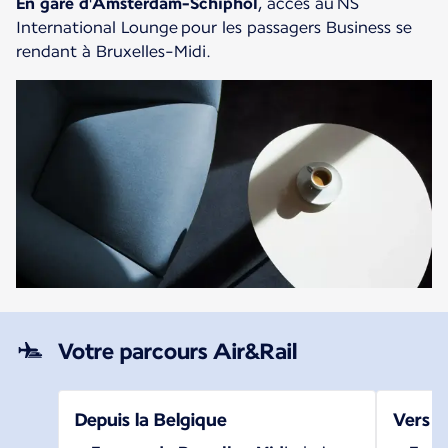
En gare d
'
Amsterdam-Schiphol
, accès au NS
International Lounge pour les passagers Business se
rendant à Bruxelles-Midi.
Votre parcours Air&Rail
Depuis la Belgique
Vers l