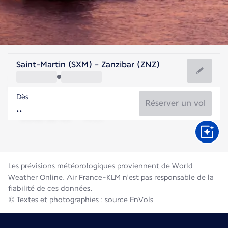
Tanzanie
Saint-Martin (SXM) - Zanzibar (ZNZ)
Zanzibar
Dès
25°C
Tanzanie
Réserver un vol
Durée du vol
Août
Les prévisions météorologiques proviennent de World
Weather Online. Air France-KLM n'est pas responsable de la
fiabilité de ces données.
© Textes et photographies : source EnVols