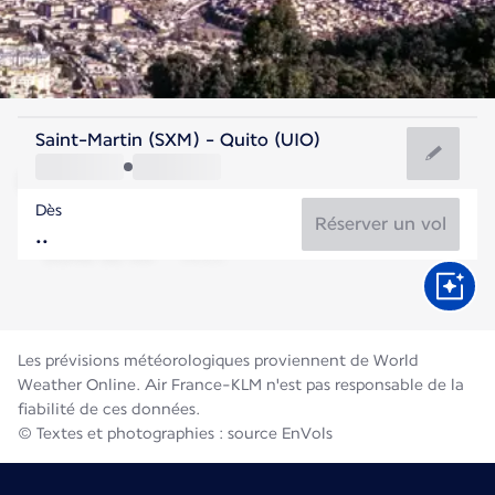
Equateur
Saint-Martin (SXM) - Quito (UIO)
Quito
Dès
12°C
Equateur
Réserver un vol
Durée du vol
Août
Les prévisions météorologiques proviennent de World
Weather Online. Air France-KLM n'est pas responsable de la
fiabilité de ces données.
© Textes et photographies : source EnVols