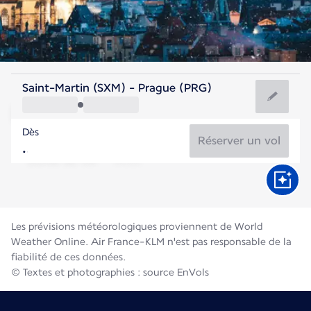
Rep Tchèque
Saint-Martin (SXM) - Prague (PRG)
Prague
Dès
19°C
Rep Tchèque
Réserver un vol
Durée du vol
Août
Les prévisions météorologiques proviennent de World
Weather Online. Air France-KLM n'est pas responsable de la
fiabilité de ces données.
© Textes et photographies : source EnVols