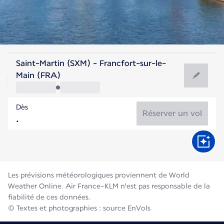
Allemagne
Saint-Martin (SXM) - Francfort-sur-le-
Francfort
Main (FRA)
21°C
Allemagne
Dès
Durée du vol
Août
Réserver un vol
Les prévisions météorologiques proviennent de World
Weather Online. Air France-KLM n'est pas responsable de la
fiabilité de ces données.
© Textes et photographies : source EnVols