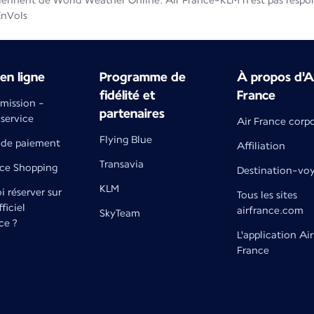
iennent de World Weather Online. Air France-KLM n'est pas respons
EnVols
en ligne
Programme de
À propos d'A
fidélité et
France
émission -
partenaires
 service
Air France corp
Flying Blue
de paiement
Affiliation
Transavia
nce Shopping
Destination-vo
KLM
 réserver sur
Tous les sites
fficiel
airfrance.com
SkyTeam
ce ?
L'application Air
France