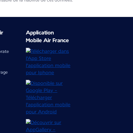
able de la fiabilité de ces données.
ir
Application
Mobile Air France
orate
yage