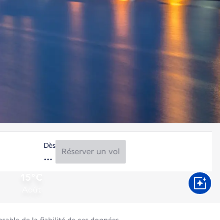
Dès
Réserver un vol
15°C
Août