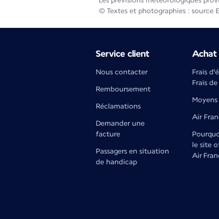
Les prévisions météorologiques prov
© Textes et photographies : source 
Service client
Achat 
Nous contacter
Frais d'
Frais de
Remboursement
Moyens 
Réclamations
Air Fra
Demander une
facture
Pourquoi
le site o
Passagers en situation
Air Fran
de handicap